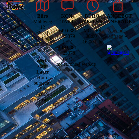
Büro
KON­
BÜRO­
ANGEBOTS­
Mühlweg
TAKT
ZEITEN
ANFRAGE
12
+49 6381
MO - FR
Angebots­
66871
425379
08:00 -
anfrage
»
Körborn
(fon)
16:00 Uhr
Anfahrts­
+49 6381
plan
»
425378
(fax)
Werk­­
maler.rohe@web.de
statt/
Kontaktformular
»
Lager
Hom­­
burgerstr.
39b
66869
Kusel