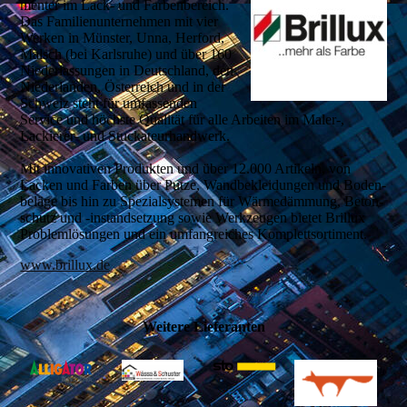
menter im Lack- und Farben­bereich.
Das Familien­unter­nehmen mit vier
Wer­ken in Mün­ster, Unna, Herford,
Malsch (bei Karls­ruhe) und über 160
Nieder­las­sungen in Deutsch­land, den
Nieder­landen, Öster­reich und in der
Schweiz steht für um­fassen­den
Service und höchste Quali­tät für alle Ar­beiten im Maler-,
Lackie­rer- und Stucka­teur­hand­werk.
Mit innovativen Pro­dukten und über 12.000 Artikeln, von
Lacken und Far­ben über Putze, Wand­beklei­dungen und Boden­
beläge bis hin zu Spezial­systemen für Wärme­dämmung, Beton­
schutz und -instand­setzung sowie Werk­zeugen bietet Brillux
Problem­lösungen und ein um­fang­reiches Komplett­sortiment.
www.brillux.de
Weitere Lieferanten