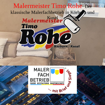
Maler­meister Timo Rohe
-
Der
klassische Maler­fach­betrieb in Körborn und
Kusel
Navigation