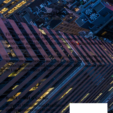
Unsere Lieferanten
& Partner
Für ein­wand­freie und profes­sionelle Hand­werks­leis­tun­gen sind
hoch­werti­ge Pro­dukte eine Grund­voraus­setzung. Des­halb ver­
wen­den wir aus­schließ­lich hoch­­wertige Original­produkte nam­
hafter Hersteller­firmen.
So können wir unse­ren Kun­dinnen und Kun­den neben der ein­
wand­freien Ver­ar­bei­tung auch die Lang­lebigkeit und Quali­tät
der hoch­wertigen Pro­dukte gewähr­leisten. Eine Aus­wahl unse­
rer Liefe­ranten finden Sie hier:
Brillux GmbH & Co. KG
Brillux ist Hersteller und Markt­führer
als Direkt­an­bieter und Voll­sorti­