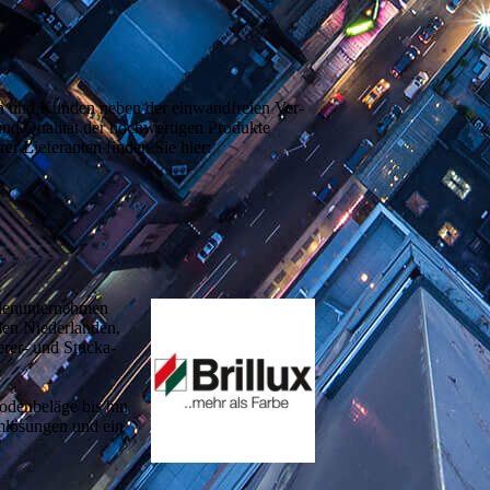
 und Kun­den neben der ein­wand­freien Ver­
und Quali­tät der hoch­wertigen Pro­dukte
rer Liefe­ranten finden Sie hier:
lien­unter­nehmen
den Nieder­landen,
e­rer- und Stucka­
den­beläge bis hin
m­lösungen und ein