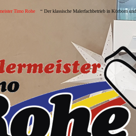
-
meister Timo Rohe
Der klassische Maler­fach­betrieb in Körborn un