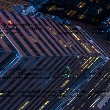
Unsere Lieferanten
& Partner
s­leis­tun­gen sind hoch­werti­ge
So können wir unse­ren Kun­dinnen
er­wen­den wir aus­schließ­lich
ar­bei­tung auch die Lang­lebigkeit 
steller­firmen.
gewähr­leisten. Eine Aus­wahl unse­
ekt­an­bieter und Voll­sorti­menter im Lack- und Farben­bereich. Das Fami
Malsch (bei Karls­ruhe) und über 160 Nieder­las­sungen in Deutsch­land, 
sen­den Service und höchste Quali­tät für alle Ar­beiten im Maler-, Lacki
rtikeln, von Lacken und Far­ben über Putze, Wand­beklei­dungen und Bo
­schutz und -instand­setzung sowie Werk­zeugen bietet Brillux Proble