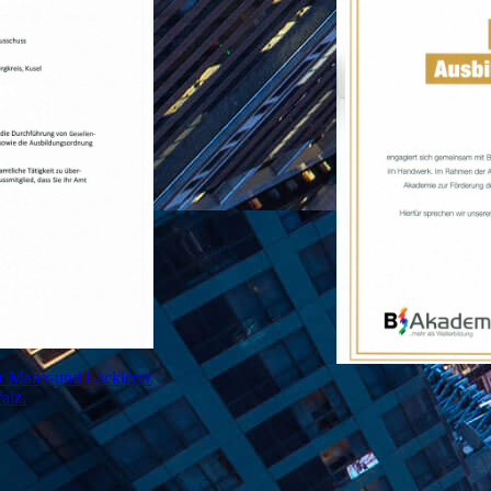
r Maler-und Lackierer
alz.