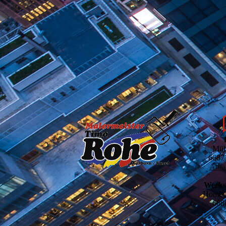
Müh
6687
Anfah
Werk­­
Hom­­bu
668