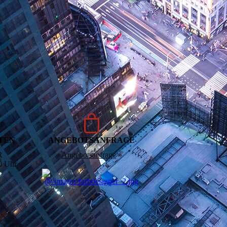
ITEN
ANGEBOTS­ANFRAGE
R
Angebots­anfrage
»
0 Uhr