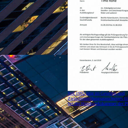
Seit 1992 tätig im Gesellen-und
Zwischenprüfungsausschusses fü
bei der Handwerkskammer der Pf