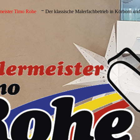
-
meister Timo Rohe
Der klassische Maler­fach­betrieb in Körborn un