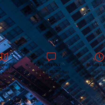
Büro
KON­TAKT
BÜRO­ZE
lweg 12
+49 6381 425379 (fon)
MO - F
1 Körborn
+49 6381 425378 (fax)
08:00 - 16:0
rts­plan
»
maler.rohe@web.de
Kontaktformular
»
statt/ Lager
rgerstr. 39b
69 Kusel