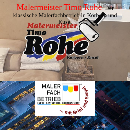
Maler­meister Timo Rohe
-
Der
klassische Maler­fach­betrieb in Körborn und
Kusel
Navigation