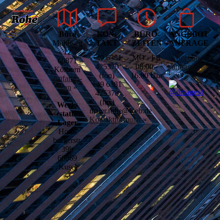
Büro
KON­
BÜRO­
ANGEBOTS­
Mühlweg
TAKT
ZEITEN
ANFRAGE
12
+49 6381
MO - FR
Angebots­
66871
425379
08:00 -
anfrage
»
Körborn
(fon)
16:00 Uhr
Anfahrts­
+49 6381
plan
»
425378
(fax)
Werk­­
maler.rohe@web.de
statt/
Kontaktformular
»
Lager
Hom­­
burgerstr.
39b
66869
Kusel