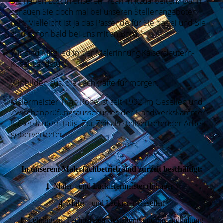
Sie haben Lust in unse­rem Team mit­zu­arbei­ten? Dann
schau­en Sie doch mal bei unse­ren Stellen­ange­boten
rein. Viel­leicht ist ja das Passende für Sie dabei und Sie
sind schon bald bei uns mit an Bord.
Wir sind Mit­glied in der Maler­innung Kaisers­lau­tern-
Kusel-Land­stuhl.
Wir bilden aus, die Fach­kräfte für morgen.
Maler­meister Timo Rohe ist seit 1992 im Ge­sellen und
Zwischen­prüfungs­aus­schusses der Hand­werks­kammer
Kaisers­lautern tätig. Zur Zeit als stell­ver­tre­ten­der Arbeit­
geber­ver­treter.
In unserem Malerfachbetrieb sind zurzeit beschäftigt:
1
Maler - und Lackierermeister (Inhaber )
4
Maler - und Lackierer Gesellen
1
Lehrling im Fachbereich Gestaltung und Instandhaltung