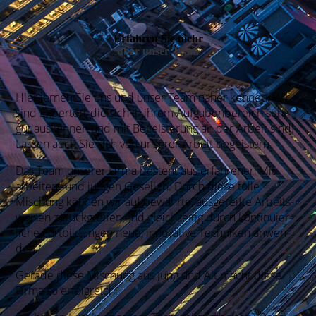
Erfahren Sie mehr
über unser Team
Hier lernen Sie uns und unser Team näher ken­nen. Wir
sind Ex­per­ten, die sich in ihrem Auf­gaben­be­reich sehr
gut aus­kennen und mit Be­geis­terung an der Arbeit sind!
Las­sen auch Sie sich von unse­rer Ar­beit begeis­tern.
Das Team unse­rer Fir­ma be­steht aus er­fah­renen Mit­
arbei­tern und jun­gen Ge­sellen. Durch diese tolle
Mischung kön­nen wir auf bewähr­te, aus­ge­reifte Arbeits­
weisen zurück­greifen und gleich­zeitig durch kon­ti­nuier­
liche Fort­bil­dungen neue, inno­vative Tech­niken anwen­
den.
Gerade diese Mischung aus Jung und Alt macht diese
Firma so erfolg­reich!